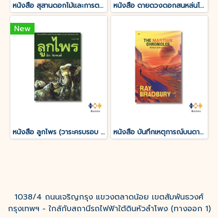
หนังสือ สุสานดอกไม้และการตายของความรัก
หนังสือ ดายดวงดอกสนหล่นโรย
New
หนังสือ ลูกไพร (วาระครบรอบ 120 ปีชาตกาลมาลัย ชูพินิจ)
หนังสือ บันทึกเหตุการณ์บนดาวอังคาร THE MARTIAN CHRONICLES
1038/4 ถนนเจริญกรุง แขวงตลาดน้อย เขตสัมพันธวงศ์
กรุงเทพฯ - ใกล้กับสถานีรถไฟฟ้าใต้ดินหัวลำโพง (ทางออก 1)