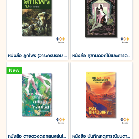
หนังสือ ลูกไพร (วาระครบรอบ 120 ปีชาตกาลมาลัย ชูพินิจ)
หนังสือ สุสานดอกไม้และการตายของความรัก
New
หนังสือ ดายดวงดอกสนหล่นโรย
หนังสือ บันทึกเหตุการณ์บนดาวอังคาร THE MARTIAN CHRONICLES