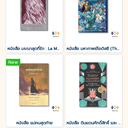
หนังสือ มรณาสุดที่รัก : La Morte amoureuse
หนังสือ มหากาพย์โอดิสซี (The Odyssey of Homer)
New
หนังสือ แม่คนสุดท้าย
หนังสือ ดินแดนศักดิ์สิทธิ์ และ ยิ้มแห่งนิรันดร์