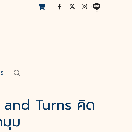
US
s and Turns คิด
กมุม