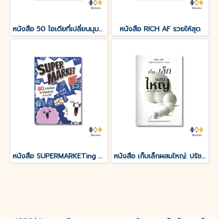
หนังสือ 50 ไอเดียที่เปลี่ยนมุมมองทางธุรกิจไปตลอดกาล
หนังสือ RICH AF รวยให้สุด
หนังสือ SUPERMARKETing 80 เทคนิคการตลาดสะดวกใช้ (ปกแข็ง)
หนังสือ เก็บเล็กผสมใหญ่: ปรัชญาธุรกิจ จากผู้ล้มลุกเรียนรู้มากว่า 7 ทศวรรษ