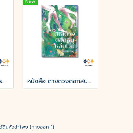
New
หนังสือ ลูกไพร (วาระครบรอบ 120 ปีชาตกาลมาลัย ชูพินิจ)
หนังสือ ดายดวงดอกสนหล่นโรย
ต้ดินหัวลำโพง (ทางออก 1)