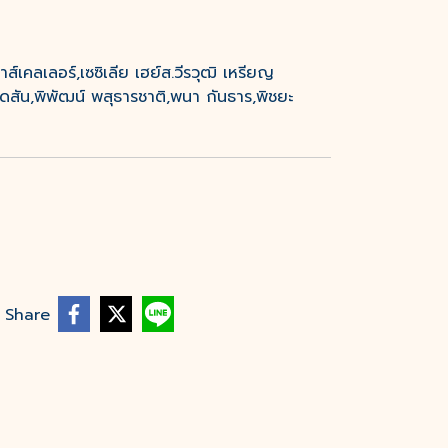
์เคลเลอร์,เซซิเลีย เฮย์ส.วีรวุฒิ เหรียญ
เดวิดสัน,พิพัฒน์ พสุธารชาติ,พนา กันธาร,พิชยะ
Share