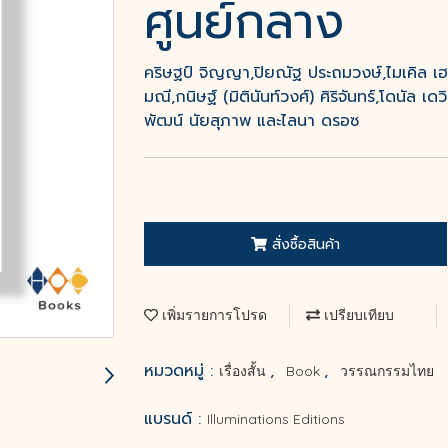
ศูนย์กลาง
คริษฐป์ จิญญา,ปิยณัฐ ประถมวงษ์,ไมเคิล เฮาส
มณี,กนิษฐ์ (มิตินันท์วงศ์) ศิริจันทร์,โดนัล 
พัฒน์ นัยสุภาพ และไลนา ดรอซ
สั่งซื้อสินค้า
เพิ่มรายการโปรด
เปรียบเทียบ
หมวดหมู่ :
,
,
เรื่องสั้น
Book
วรรณกรรมไทย
แบรนด์ :
Illuminations Editions