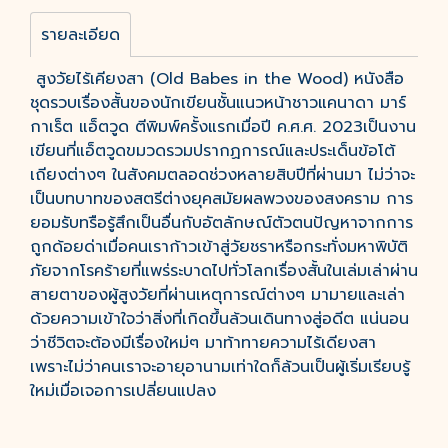
รายละเอียด
สูงวัยไร้เคียงสา (Old Babes in the Wood) หนังสือ
ชุดรวบเรื่องสั้นของนักเขียนชั้นแนวหน้าชาวแคนาดา มาร์
กาเร็ต แอ็ตวูด ตีพิมพ์ครั้งแรกเมื่อปี ค.ศ.ศ. 2023เป็นงาน
เขียนที่แอ็ตวูดขมวดรวมปรากฏการณ์และประเด็นข้อโต้
เถียงต่างๆ ในสังคมตลอดช่วงหลายสิบปีที่ผ่านมา ไม่ว่าจะ
เป็นบทบาทของสตรีต่างยุคสมัยผลพวงของสงคราม การ
ยอมรับทรือรู้สึกเป็นอื่นกับอัตลักษณ์ตัวตนปัญหาจากการ
ถูกด้อยด่าเมื่อคนเราก้าวเข้าสู่วัยชราหรือกระทั่งมหาพิบัติ
ภัยจากโรคร้ายที่แพร่ระบาดไปทั่วโลกเรื่องสั้นในเล่มเล่าผ่าน
สายตาของผู้สูงวัยที่ผ่านเหตุการณ์ต่างๆ มามายและเล่า
ด้วยความเข้าใจว่าสิ่งที่เกิดขึ้นล้วนเดินทางสู่อดีต แน่นอน
ว่าชีวิตจะต้องมีเรื่องใหม่ๆ มาท้าทายความไร้เดียงสา
เพราะไม่ว่าคนเราจะอายุอานามเท่าใดก็ล้วนเป็นผู้เริ่มเรียบรู้
ใหม่เมื่อเจอการเปลี่ยนแปลง