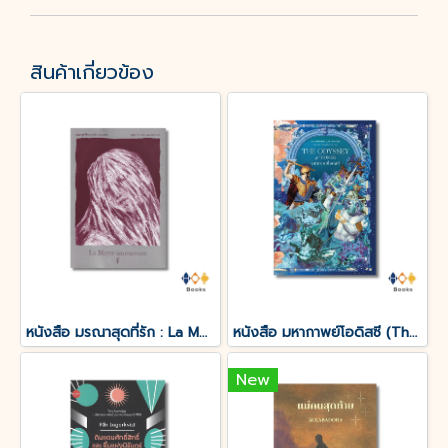
สินค้าเกี่ยวข้อง
หนังสือ มรณาสุดที่รัก : La Morte amoureuse
หนังสือ มหากาพย์โอดิสซี (The Odyssey of Homer)
New