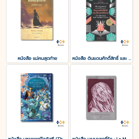
หนังสือ แม่คนสุดท้าย
หนังสือ ดินแดนศักดิ์สิทธิ์ และ ยิ้มแห่งนิรันดร์