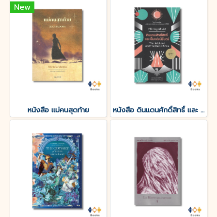
New
หนังสือ แม่คนสุดท้าย
หนังสือ ดินแดนศักดิ์สิทธิ์ และ ยิ้มแห่งนิรันดร์