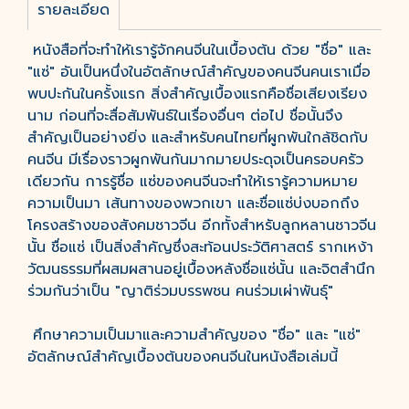
รายละเอียด
หนังสือที่จะทำให้เรารู้จักคนจีนในเบื้องต้น ด้วย "ชื่อ" และ
"แซ่" อันเป็นหนึ่งในอัตลักษณ์สำคัญของคนจีนคนเราเมื่อ
พบปะกันในครั้งแรก สิ่งสำคัญเบื้องแรกคือชื่อเสียงเรียง
นาม ก่อนที่จะสื่อสัมพันธ์ในเรื่องอื่นๆ ต่อไป ชื่อนั้นจึง
สำคัญเป็นอย่างยิ่ง และสำหรับคนไทยที่ผูกพันใกล้ชิดกับ
คนจีน มีเรื่องราวผูกพันกันมากมายประดุจเป็นครอบครัว
เดียวกัน การรู้ชื่อ แซ่ของคนจีนจะทำให้เรารู้ความหมาย
ความเป็นมา เส้นทางของพวกเขา และชื่อแซ่บ่งบอกถึง
โครงสร้างของสังคมชาวจีน อีกทั้งสำหรับลูกหลานชาวจีน
นั้น ชื่อแซ่ เป็นสิ่งสำคัญซึ่งสะท้อนประวัติศาสตร์ รากเหง้า
วัฒนธรรมที่ผสมผสานอยู่เบื้องหลังชื่อแซ่นั้น และจิตสำนึก
ร่วมกันว่าเป็น "ญาติร่วมบรรพชน คนร่วมเผ่าพันธุ์"
ศึกษาความเป็นมาและความสำคัญของ "ชื่อ" และ "แซ่"
อัตลักษณ์สำคัญเบื้องต้นของคนจีนในหนังสือเล่มนี้