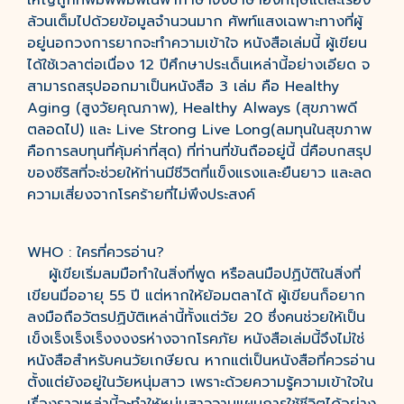
ใหญ่ถูกที่พิมพ์พิมพ์ในพากาษาจังบาษาอังทฤษแต่ละเรื่อง
ล้วนเต็มไปด้วยข้อมูลจำนวนมาก ศัพท์แสงเฉพาะทางที่ผู้
อยู่นอกวงการยากจะทำความเข้าใจ หนังสือเล่มนี้ ผู้เขียน
ได้ใช้เวลาต่อเนื่อง 12 ปีศึกษาประเด็นเหล่านี้อย่างเอียด จ
สามารถสรุปออกมาเป็นหนังสือ 3 เล่ม คือ Healthy
Aging (สูงวัยคุณภาพ), Healthy Always (สุขภาพดี
ตลอดไป) และ Live Strong Live Long(ลมทุนในสุขภาพ
คือการลบทุนที่คุ้มค่าที่สุด) ที่ท่านที่ข้นถืออยู่นี้ นี่คือบกสรุป
ของซีริสที่จะช่วยให้ท่านมีชีวิตที่แข็งแรงและยืนยาว และลด
ความเสี่ยงจากโรคร้ายที่ไม่พึงประสงค์
WHO : ใครที่ควรอ่าน?
ผู้เขียเริ่มลมมือทำในสิ่งที่พูด หรือลนมือปฏิบัติในสิ่งที่
เขียนมื่ออายุ 55 ปี แต่หากให้ย้อมตลาได้ ผู้เขียนก็อยาก
ลงมือถือวัตรปฏิบัติเหล่านี้ทั้งแต่วัย 20 ซึ่งคนช่วยให้เป็น
เข็งเร็งเร็งเร็งงงงรห่างจากโรคภัย หนังสือเล่มนี้จึงไม่ใช่
หนังสือสำหรับคนวัยเกษียณ หากแต่เป็นหนังสือที่ควรอ่าน
ตั้งแต่ยังอยู่ในวัยหนุ่มสาว เพราะด้วยความรู้ความเข้าใจใน