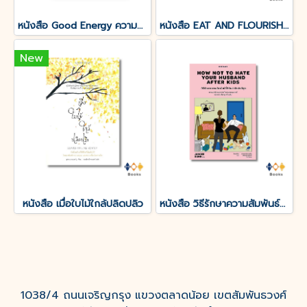
หนังสือ Good Energy ความสัมพันธ์อัศจรรย์ระหว่างระบบเผาผลาญกับสุขภาพไร้ขอบเขต
หนังสือ EAT AND FLOURISH กินทุกมื้อให้ดีที่สุข
New
หนังสือ เมื่อใบไม้ใกล้ปลิดปลิว
หนังสือ วิธีรักษาความสัมพันธ์ที่ดีกับสามีหลังมีลูก (How Not To Hate Your Husband After Kids)
1038/4 ถนนเจริญกรุง แขวงตลาดน้อย เขตสัมพันธวงศ์