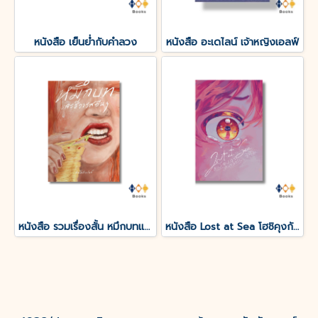
หนังสือ เย็นย่ำกับคำลวง
หนังสือ อะเดไลน์ เจ้าหญิงเอลฟ์
หนังสือ รวมเรื่องสั้น หมึกบทและชีวารสอื่น ๆ
หนังสือ Lost at Sea โฮชิคุงกับโมริคุงดูเหมือนจะหลงทาง