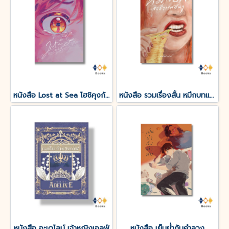
หนังสือ Lost at Sea โฮชิคุงกับโมริคุงดูเหมือนจะหลงทาง
หนังสือ รวมเรื่องสั้น หมึกบทและชีวารสอื่น ๆ
หนังสือ อะเดไลน์ เจ้าหญิงเอลฟ์
หนังสือ เย็นย่ำกับคำลวง