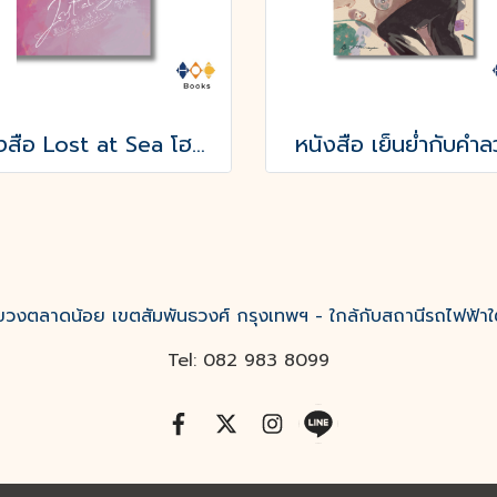
หนังสือ Lost at Sea โฮชิคุงกับโมริคุงดูเหมือนจะหลงทาง
หนังสือ เย็นย่ำกับคำ
งตลาดน้อย เขตสัมพันธวงศ์ กรุงเทพฯ - ใกล้กับสถานีรถไฟฟ้าใ
Tel: 082 983 8099