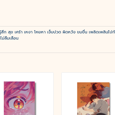
้สึก สุข เศร้า เหงา โหยหา เจ็บปวด ผิดหวัง ขมขื่น เพลิดเพลินไป
าไม่ลืมเลือน