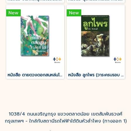
New
New
หนังสือ ดายดวงดอกสนหล่นโรย
หนังสือ ลูกไพร (วาระครบรอบ 120 ปีชาตกาลมาลัย ชูพินิจ)
1038/4 ถนนเจริญกรุง แขวงตลาดน้อย เขตสัมพันธวงศ์
กรุงเทพฯ - ใกล้กับสถานีรถไฟฟ้าใต้ดินหัวลำโพง (ทางออก 1)