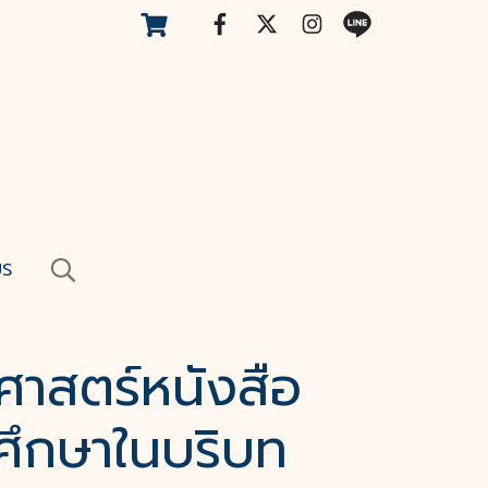
US
ิศาสตร์หนังสือ
ึกษาในบริบท