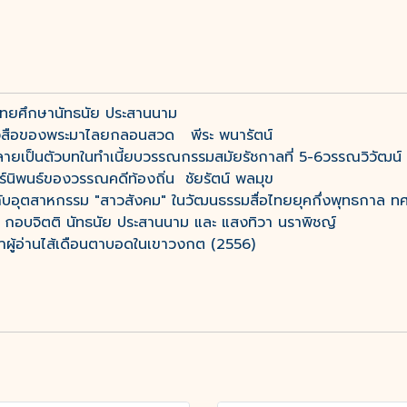
ไทยศึกษานัทธนัย ประสานนาม
นังสือของพระมาไลยกลอนสวด พีระ พนารัตน์
ายเป็นตัวบทในทำเนี้ยบวรรณกรรมสมัยรัชกาลที่ 5-6วรรณวิวัฒน์ ร
์นิพนธ์ของวรรณคดีท้องถิ่น ชัยรัตน์ พลมุข
อุตสาหกรรม "สาวสังคม" ในวัฒนธรรมสื่อไทยยุคกึ่งพุทธกาล ท
ิ กอบจิตติ นัทธนัย ประสานนาม และ แสงทิวา นราพิชญ์
ผู้อ่านไส้เดือนตาบอดในเขาวงกต (2556)