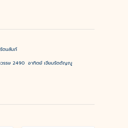
ัตนลัมภ์
ศวรรษ 2490 อาทิตย์ เจียมรัตตัญญู