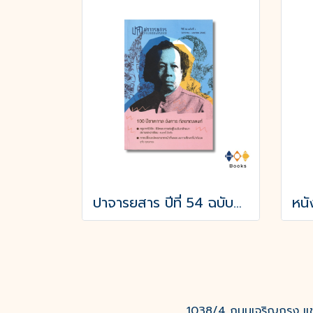
ปาจารยสาร ปีที่ 54 ฉบับที่ 1 (ม.ค. – เม.ย. 2568) ฉบับ 100 ปีชาตกาล อังคาร กัลยาณพงศ์
1038/4 ถนนเจริญกรุง แขว