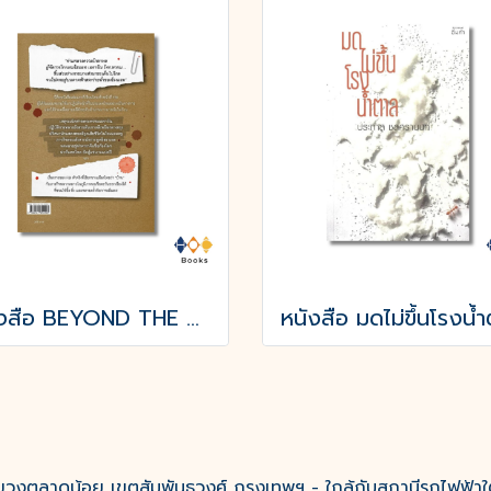
หนังสือ BEYOND THE BADGE เปิดแฟ้มคดีลับ?FBI THAILAND
หนังสือ มดไม่ขึ้นโรงน้
งตลาดน้อย เขตสัมพันธวงศ์ กรุงเทพฯ - ใกล้กับสถานีรถไฟฟ้าใ