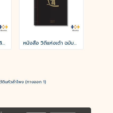
หนังสือ ปรัชญาของคาลิล ยิบราน
หนังสือ วิถีแห่งเต๋า ฉบับครบรอบ 50 ปี
ต้ดินหัวลำโพง (ทางออก 1)