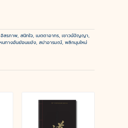
ยว, อิสรภาพ, สนิทใจ, เมตตาอาทร, เชาวน์ปัญญา,
, เซน หนทางอันย้อนแย้ง, สปาอารมณ์, พลิกมุมใหม่