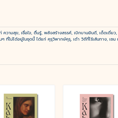
ามสุข, เชื่อใจ, ตื่นรู้, พลังสร้างสรรค์, เบิกบานยินดี, เด็ดเดี่
่ไม่ได้อยู่ในชุดนี้ ได้แก่ คุรุวิพากษ์คุรุ, เต๋า วิถีที่ไร้เส้นทาง