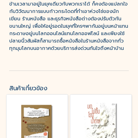
ข้ามเวลามาอยู่ในยุคเดียวกับพวกเราได้ ก็คงต้องแปลกใจ
กับวิวัฒนาการแบบก้าวกระโดดที่ทำเอาห่วงโซ่ของนัก
เขียน ร้านหนังสือ และธุรกิจหนังสือต่างต้องปรับตัวกัน
ขนานใหญ่ เพื่อให้อยู่รอดในยุคที่ใครๆพากันอยู่บนหน้าแทน
กระดาษอยู่บนโลกออนไลน์แทนโลกออฟไลน์ และเพียงใช้
ปลายนิ้วสัมผัสก็สามารถซื้อหนังสือในร้านหนังสือจากทั่ว
ทุกมุมโลกบนอากาศด้วยบริการส่งด่วนทันใจถึงหน้าบ้าน
สินค้าเกี่ยวข้อง