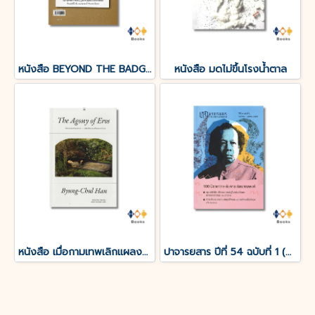
หนังสือ BEYOND THE BADGE เปิดแฟ้มคดีลับ?FBI THAILAND
หนังสือ มดไม่ขึ้นโรงน้ำตาล
หนังสือ เมื่อกามเทพเลิกแผลงศร (The Agony of Eros)
ปาจารยสาร ปีที่ 54 ฉบับที่ 1 (ม.ค. – เม.ย. 2568) ฉบับ 100 ปีชาตกาล อังคาร กัลยาณพงศ์