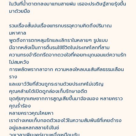
ในวันที่น้ำตาตกลงมาแทนสายฝน เธอจะประดิษฐ์สายรุ้งขึ้น
มาด้วยมือ
รวมเรื่องสั้นปนเรื่องแทรกบรรจุความคิดถึงปริมาณ
มหาศาล
พูดถึงการตกหลุมรักและเลิกราในหลายๆ รูปแบบ
มีฉากหลังเป็นการดิ้นรนใช้ชีวิตในประเทศโลกที่สาม
ความทรงจำรีดกรีดจากดวงใจที่คอยทะนุถนอมแต่ความรัก
ไม่สมหวัง
การพลัดพรากลาจาก ความหลงใหลบนเส้นศีลธรรมเลือน
ราง
และเยาว์วัยที่ล้วนถูกระรานด้วยประเทศไม่เจริญ
คุณคล้ายได้เปิดดูกล่องเก็บรักษาอดีต
ขุดคุ้ยทุกเศษซากการสูญเสียขึ้นมาจ้องมอง หลายคราว
คุณร่ำร้อง
หลายคราวคุณโหยหา
เราต่างเคยเก็บกอดตัวเองไว้ในความสัมพันธ์ที่เคยดำรง
อยู่และแหลกสลายไปในช่
วงเวลาเพียงครู่ยามหนึ่งเหมือนกัน