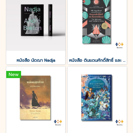
หนังสือ นัดฌา Nadja
หนังสือ ดินแดนศักดิ์สิทธิ์ และ ยิ้มแห่งนิรันดร์
New