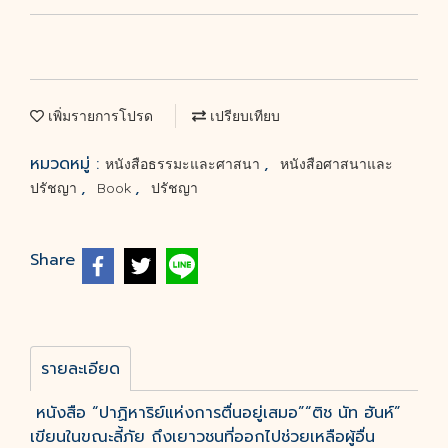
เพิ่มรายการโปรด
เปรียบเทียบ
หมวดหมู่ :
,
หนังสือธรรมะและศาสนา
หนังสือศาสนาและ
,
,
ปรัชญา
Book
ปรัชญา
Share
รายละเอียด
หนังสือ “ปาฏิหาริย์แห่งการตื่นอยู่เสมอ”“ติช นัท ฮันห์”
เขียนในขณะลี้ภัย ถึงเยาวชนที่ออกไปช่วยเหลือผู้อื่น