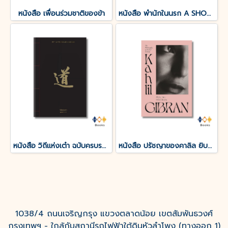
หนังสือ เพื่อนร่วมชาติของข้า
หนังสือ พำนักในนรก A SHORT STAY IN HELL
หนังสือ วิถีแห่งเต๋า ฉบับครบรอบ 50 ปี
หนังสือ ปรัชญาของคาลิล ยิบราน
1038/4 ถนนเจริญกรุง แขวงตลาดน้อย เขตสัมพันธวงศ์
กรุงเทพฯ - ใกล้กับสถานีรถไฟฟ้าใต้ดินหัวลำโพง (ทางออก 1)