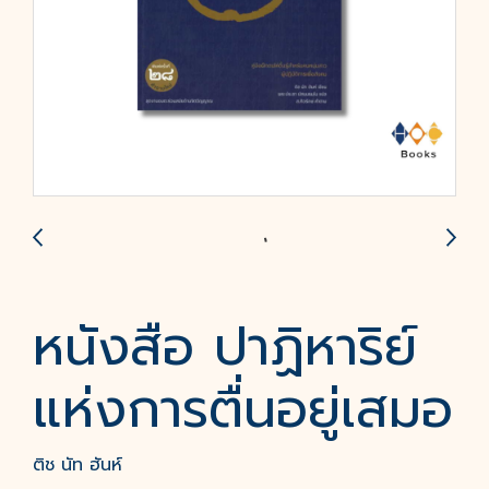
หนังสือ ปาฏิหาริย์
แห่งการตื่นอยู่เสมอ
ติช นัท ฮันห์