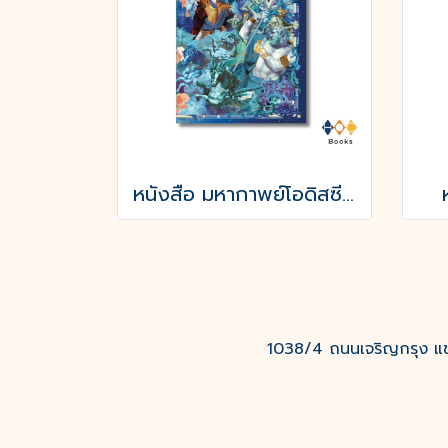
หนังสือ มหากาพย์โอดิสซี (The Odyssey of Homer)
1038/4 ถนนเจริญกรุง แขว