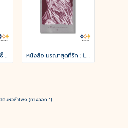
หนังสือ ดินแดนศักดิ์สิทธิ์ และ ยิ้มแห่งนิรันดร์
หนังสือ มรณาสุดที่รัก : La Morte amoureuse
ต้ดินหัวลำโพง (ทางออก 1)