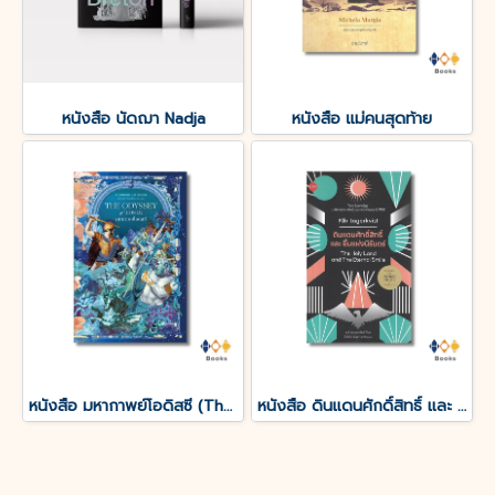
หนังสือ นัดฌา Nadja
หนังสือ แม่คนสุดท้าย
หนังสือ มหากาพย์โอดิสซี (The Odyssey of Homer)
หนังสือ ดินแดนศักดิ์สิทธิ์ และ ยิ้มแห่งนิรันดร์