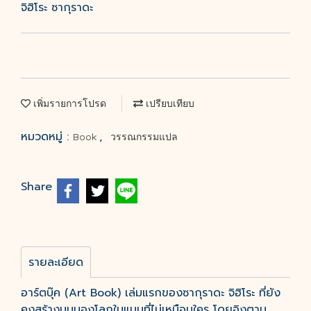
จิฮิโระ ซากุราดะ
เพิ่มรายการโปรด
เปรียบเทียบ
หมวดหมู่ :
,
Book
วรรณกรรมแปล
Share
รายละเอียด
อาร์ตบุ๊ค (Art Book) เล่มแรกของซากุราดะ จิฮิโระ ที่ยัง
คงสร้างมุมมองโลกในแบบที่ไม่เหมือนใคร โดยอิงตาม