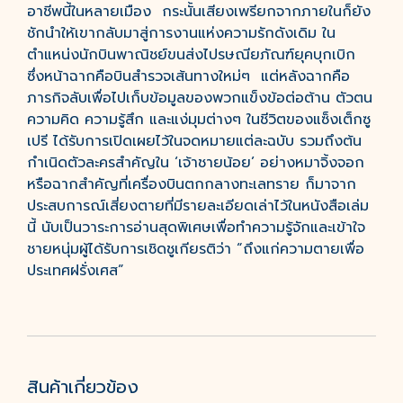
อาชีพนี้ในหลายเมือง กระนั้นเสียงเพรียกจากภายในก็ยัง
ชักนำให้เขากลับมาสู่การงานแห่งความรักดังเดิม ใน
ตำแหน่งนักบินพาณิชย์ขนส่งไปรษณียภัณฑ์ยุคบุกเบิก
ซึ่งหน้าฉากคือบินสำรวจเส้นทางใหม่ๆ แต่หลังฉากคือ
ภารกิจลับเพื่อไปเก็บข้อมูลของพวกแข็งข้อต่อต้าน ตัวตน
ความคิด ความรู้สึก และแง่มุมต่างๆ ในชีวิตของแซ็งเต็กซู
เปรี ได้รับการเปิดเผยไว้ในจดหมายแต่ละฉบับ รวมถึงต้น
กำเนิดตัวละครสำคัญใน ‘เจ้าชายน้อย’ อย่างหมาจิ้งจอก
หรือฉากสำคัญที่เครื่องบินตกกลางทะเลทราย ก็มาจาก
ประสบการณ์เสี่ยงตายที่มีรายละเอียดเล่าไว้ในหนังสือเล่ม
นี้ นับเป็นวาระการอ่านสุดพิเศษเพื่อทำความรู้จักและเข้าใจ
ชายหนุ่มผู้ได้รับการเชิดชูเกียรติว่า “ถึงแก่ความตายเพื่อ
ประเทศฝรั่งเศส”
สินค้าเกี่ยวข้อง