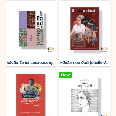
หนังสือ ชื่อ แซ่ และระบบตระกูลแซ่ : อัตลักษณ์สำคัญเบื้องต้นของคนจีน
หนังสือ คมอาจินต์ (ปกแข็ง-สันโค้ง)
New