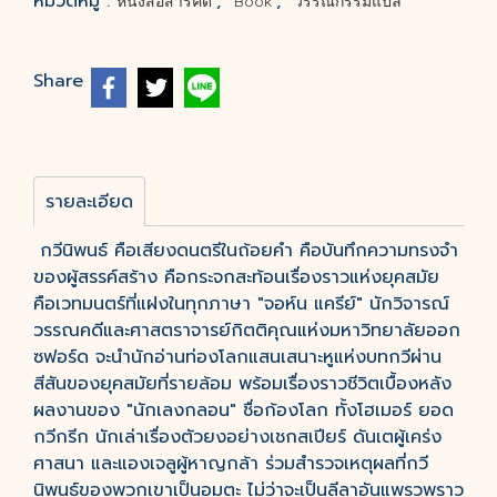
หมวดหมู่ :
,
,
หนังสือสารคดี
Book
วรรณกรรมแปล
Share
รายละเอียด
กวีนิพนธ์ คือเสียงดนตรีในถ้อยคำ คือบันทึกความทรงจำ
ของผู้สรรค์สร้าง คือกระจกสะท้อนเรื่องราวแห่งยุคสมัย
คือเวทมนตร์ที่แฝงในทุกภาษา "จอห์น แครีย์" นักวิจารณ์
วรรณคดีและศาสตราจารย์กิตติคุณแห่งมหาวิทยาลัยออก
ซฟอร์ด จะนำนักอ่านท่องโลกแสนเสนาะหูแห่งบทกวีผ่าน
สีสันของยุคสมัยที่รายล้อม พร้อมเรื่องราวชีวิตเบื้องหลัง
ผลงานของ "นักเลงกลอน" ชื่อก้องโลก ทั้งโฮเมอร์ ยอด
กวีกรีก นักเล่าเรื่องตัวยงอย่างเชกสเปียร์ ดันเตผู้เคร่ง
ศาสนา และแองเจลูผู้หาญกล้า ร่วมสำรวจเหตุผลที่กวี
นิพนธ์ของพวกเขาเป็นอมตะ ไม่ว่าจะเป็นลีลาอันแพรวพราว