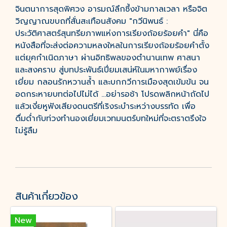
จินตนาการสุดพิศวง อารมณ์ลึกซึ้งข้ามกาลเวลา หรือจิต
วิญญาณขบถที่สั่นสะเทือนสังคม "กวีนิพนธ์ :
ประวัติศาสตร์สุนทรียภาพแห่งการเรียงถ้อยร้อยคำ" นี่คือ
หนังสือที่จะส่งต่อความหลงใหลในการเรียงถ้อยร้อยคำตั้ง
แต่ยุคกำเนิดภาษา ผ่านอิทธิพลของตำนานเทพ ศาสนา
และสงคราบ สู่บทประพันธ์เปี่ยมเสน่ห์ในมหากาพย์เรื่อง
เยี่ยม กลอนรักหวานล้ำ และบกกวีการเมืองสุดเข้มข้น จน
อดกระหายบทต่อไปไม่ได้ ...อย่ารอช้า โปรดพลิกหน้าถัดไป
แล้วเงี่ยหูฟังเสียงดนตรีที่เริงระบำระหว่างบรรทัด เพื่อ
ดื่มด่ำกับท่วงทำนองเยี่ยมเวทมนตร์บทใหม่ที่จะตราตรึงใจ
ไม่รู้ลืม
สินค้าเกี่ยวข้อง
New