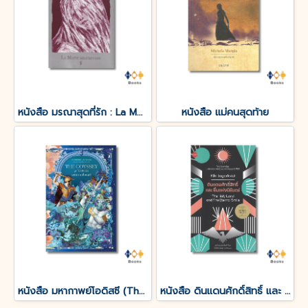
หนังสือ มรณาสุดที่รัก : La Morte amoureuse
หนังสือ แม่คนสุดท้าย
หนังสือ มหากาพย์โอดิสซี (The Odyssey of Homer)
หนังสือ ดินแดนศักดิ์สิทธิ์ และ ยิ้มแห่งนิรันดร์