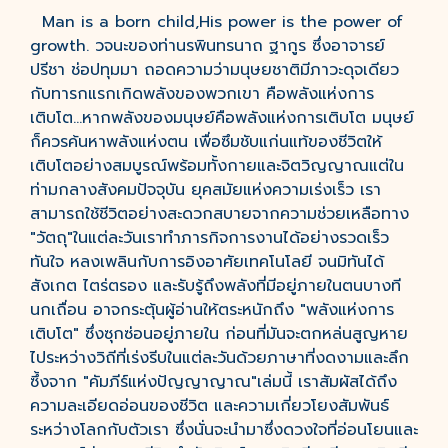
Man is a born child,His power is the power of
growth. วจนะของท่านรพินทรนาถ ฐากูร ซึ่งอาจารย์
ปรีชา ช่อปทุมมา ถอดความว่ามนุษยชาติมีภาวะดุจเดียว
กับทารกแรกเกิดพลังของพวกเขา คือพลังแห่งการ
เติบโต...หากพลังของมนุษย์คือพลังแห่งการเติบโต มนุษย์
ก็ควรค้นหาพลังแห่งตน เพื่อซึมชับแก่นแท้ของชีวิตให้
เติบโตอย่างสมบูรณ์พร้อมทั้งกายและจิตวิญญาณแต่ใน
ท่ามกลางสังคมปัจจุบัน ยุคสมัยแห่งความเร่งเร็ว เรา
สามารถใช้ชีวิตอย่างสะดวกสบายจากความช่วยเหลือทาง
"วัตถุ"ในแต่ละวันเราทำภารกิจการงานได้อย่างรวดเร็ว
ทันใจ หลงเพลินกับการอิงอาศัยเทคโนโลยี จนมิทันได้
สังเกต ไตร่ตรอง และรับรู้ถึงพลังที่มีอยู่ภายในตนบางที
นกเถื่อน อาจกระตุ้นผู้อ่านให้ตระหนักถึง "พลังแห่งการ
เติบโต" ซึ่งซุกซ่อนอยู่ภายใน ก่อนที่มันจะตกหล่นสูญหาย
ไประหว่างวิถีที่เร่งรีบในแต่ละวันด้วยภาษาที่งดงามและลึก
ซึ้งจาก "คัมภีร์แห่งปัญญาญาณ"เล่มนี้ เราสัมผัสได้ถึง
ความละเอียดอ่อนของชีวิต และความเกี่ยวโยงสัมพันธ์
ระหว่างโลกกับตัวเรา ซึ่งนั่นจะนำมาซึ่งดวงใจที่อ่อนโยนและ