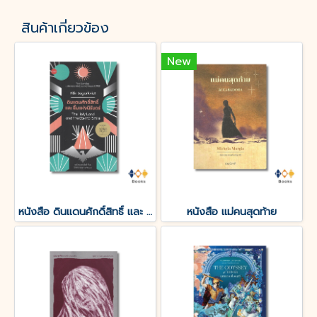
สินค้าเกี่ยวข้อง
New
หนังสือ ดินแดนศักดิ์สิทธิ์ และ ยิ้มแห่งนิรันดร์
หนังสือ แม่คนสุดท้าย