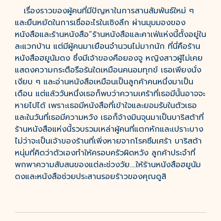
เรื่องราวของผู้คนที่มีปัญหาในการสานสัมพันธ์ใหม่ ๆ
และยืนหยัดในการเชื่ออะไรในเชิงลึก ผ่านมุมมองของ
หนังสือและร้านหนังสือ”ร้านหนังสือและคาเฟ่แห่งนี้ตั้งอยู่ใน
ละแวกบ้าน แต่มีผู้คนมาเยือนจำนวนไม่มากนัก ที่นี่คือร้าน
หนังสือฮยูนัมดง ซึ่งมีเจ้าของคือยองจู หญิงสาวผู้ไม่เคย
แสดงความกระตือรือร้นใดเหมือนคนอมทุกข์ เธอเพียงนั่ง
เงียบ ๆ และอ่านหนังสือเหมือนเป็นลูกค้าคนหนึ่งมาเป็น
เดือน แต่แล้ววันหนึ่งเธอก็พบว่าความเศร้าที่เธอมีนั้นอาจจะ
หายไปได้ เพราะเธอมีหนังสือที่เข้าใจและยอมรับในตัวเธอ
และในวันที่เธอมีความหวัง เธอก็จ้างมินจุนมาเป็นบาริสต้าที่
ร้านหนังสือแห่งนี้รวบรวมเหล่าผู้คนที่แตกหักและเปราะบาง
ไม่ว่าจะเป็นเจ้าของร้านที่เพิ่งหายจากโรคซึมเศร้า บาริสต้า
หนุ่มที่คิดว่าตัวเองทำให้ครอบครัวผิดหวัง ลูกค้าประจำที่
พกพาความสับสนของแต่ละช่วงวัย....ให้ร้านหนังสือฮยูนัม
ดงและหนังสือช่วยประสานรอยร้าวของคุณดูสิ