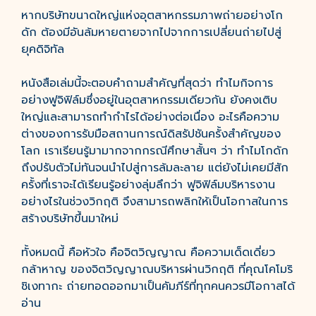
หากบริษัทขนาดใหญ่แห่งอุตสาหกรรมภาพถ่ายอย่างโก
ดัก ต้องมีอันล้มหายตายจากไปจากการเปลี่ยนถ่ายไปสู่
ยุคดิจิทัล
หนังสือเล่มนี้จะตอบคำถามสำคัญที่สุดว่า ทำไมกิจการ
อย่างฟูจิฟิล์มซึ่งอยู่ในอุตสาหกรรมเดียวกัน ยังคงเติบ
ใหญ่และสามารถทำกำไรได้อย่างต่อเนื่อง อะไรคือความ
ต่างของการรับมือสถานการณ์ดิสรัปชันครั้งสำคัญของ
โลก เราเรียนรู้มามากจากกรณีศึกษาสั้นๆ ว่า ทำไมโกดัก
ถึงปรับตัวไม่ทันจนนำไปสู่การล้มละลาย แต่ยังไม่เคยมีสัก
ครั้งที่เราจะได้เรียนรู้อย่างลุ่มลึกว่า ฟูจิฟิล์มบริหารงาน
อย่างไรในช่วงวิกฤติ จึงสามารถพลิกให้เป็นโอกาสในการ
สร้างบริษัทขึ้นมาใหม่
ทั้งหมดนี้ คือหัวใจ คือจิตวิญญาณ คือความเด็ดเดี่ยว
กล้าหาญ ของจิตวิญญาณบริหารผ่านวิกฤติ ที่คุณโคโมริ
ชิเงทากะ ถ่ายทอดออกมาเป็นคัมภีร์ที่ทุกคนควรมีโอกาสได้
อ่าน