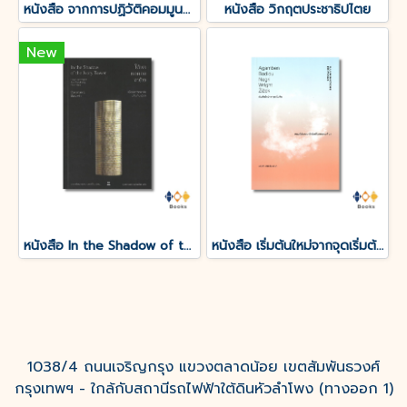
หนังสือ จากการปฏิวัติคอมมูนปารีส ถึงอนาคิสม์ เสมอภาคและอิสรภาพ
หนังสือ วิกฤตประชาธิปไตย
New
หนังสือ In the Shadow of the Ivory Tower:ใต้เงาหอคอยงาช้าง
หนังสือ เริ่มต้นใหม่จากจุดเริ่มต้น : ทฤษฎีสังคมมาร์กซิสในศตวรรษที่ 21
1038/4 ถนนเจริญกรุง แขวงตลาดน้อย เขตสัมพันธวงศ์
กรุงเทพฯ - ใกล้กับสถานีรถไฟฟ้าใต้ดินหัวลำโพง (ทางออก 1)