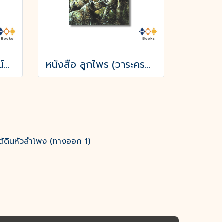
หนังสือ บันทึกเหตุการณ์บนดาวอังคาร THE MARTIAN CHRONICLES
หนังสือ ลูกไพร (วาระครบรอบ 120 ปีชาตกาลมาลัย ชูพินิจ)
ต้ดินหัวลำโพง (ทางออก 1)