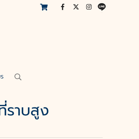
US
ี่ราบสูง