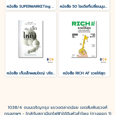
หนังสือ SUPERMARKETing 80 เทคนิคการตลาดสะดวกใช้ (ปกแข็ง)
หนังสือ 50 ไอเดียที่เปลี่ยนมุมมองทางธุรกิจไปตลอดกาล
หนังสือ เก็บเล็กผสมใหญ่: ปรัชญาธุรกิจ จากผู้ล้มลุกเรียนรู้มากว่า 7 ทศวรรษ
หนังสือ RICH AF รวยให้สุด
1038/4 ถนนเจริญกรุง แขวงตลาดน้อย เขตสัมพันธวงศ์
กรุงเทพฯ - ใกล้กับสถานีรถไฟฟ้าใต้ดินหัวลำโพง (ทางออก 1)