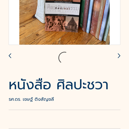
หนังสือ ศิลปะชวา
รศ.ดร. เชษฐ์ ติงสัญชลี