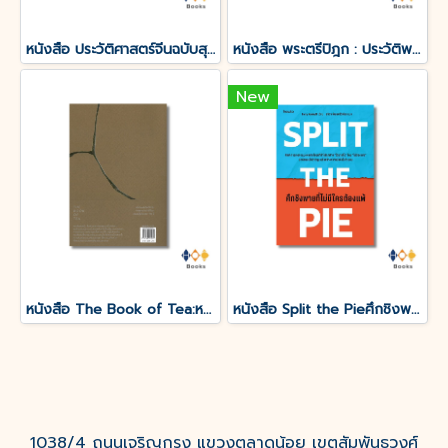
หนังสือ ประวัติศาสตร์จีนฉบับสุดสั้น
หนังสือ พระตรีปิฎก : ประวัติพระถังซำจั๋ง ฉบับกะทัดรัด
New
หนังสือ The Book of Tea:หนังสือแห่งชา
หนังสือ Split the Pieศึกชิงพายที่ไม่มีใครต้องแพ้
1038/4 ถนนเจริญกรุง แขวงตลาดน้อย เขตสัมพันธวงศ์