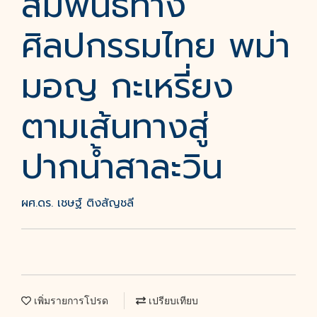
สัมพันธ์ทาง
ศิลปกรรมไทย พม่า
มอญ กะเหรี่ยง
ตามเส้นทางสู่
ปากน้ำสาละวิน
ผศ.ดร. เชษฐ์ ติงสัญชลี
เพิ่มรายการโปรด
เปรียบเทียบ