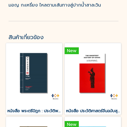
มอญ กะเหรี่ยง ไหลตามเส้นทางสู่ปากน้ำสาละวิน
สินค้าเกี่ยวข้อง
New
หนังสือ พระตรีปิฎก : ประวัติพระถังซำจั๋ง ฉบับกะทัดรัด
หนังสือ ประวัติศาสตร์จีนฉบับสุดสั้น
New