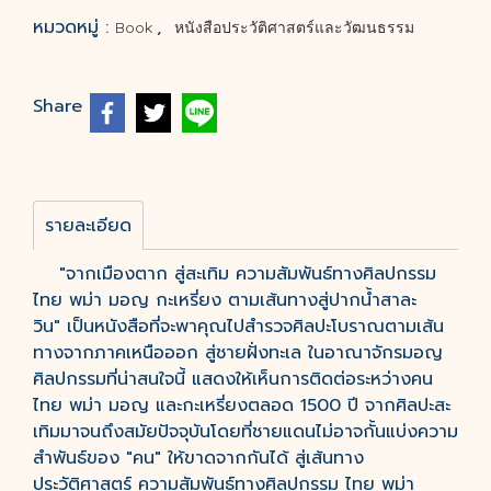
หมวดหมู่ :
,
Book
หนังสือประวัติศาสตร์และวัฒนธรรม
Share
รายละเอียด
"จากเมืองตาก สู่สะเทิม ความสัมพันธ์ทางศิลปกรรม
ไทย พม่า มอญ กะเหรี่ยง ตามเส้นทางสู่ปากน้ำสาละ
วิน" เป็นหนังสือที่จะพาคุณไปสำรวจศิลปะโบราณตามเส้น
ทางจากภาคเหนือออก สู่ชายฝั่งทะเล ในอาณาจักรมอญ
ศิลปกรรมที่น่าสนใจนี้ แสดงให้เห็นการติดต่อระหว่างคน
ไทย พม่า มอญ และกะเหรี่ยงตลอด 1500 ปี จากศิลปะสะ
เทิมมาจนถึงสมัยปัจจุบันโดยที่ชายแดนไม่อาจกั้นแบ่งความ
สำพันธ์ของ "คน" ให้ขาดจากกันได้ สู่เส้นทาง
ประวัติศาสตร์ ความสัมพันธ์ทางศิลปกรรม ไทย พม่า