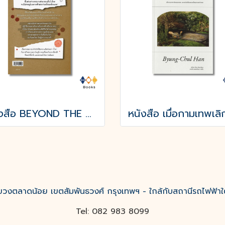
หนังสือ BEYOND THE BADGE เปิดแฟ้มคดีลับ?FBI THAILAND
งตลาดน้อย เขตสัมพันธวงศ์ กรุงเทพฯ - ใกล้กับสถานีรถไฟฟ้าใ
Tel: 082 983 8099