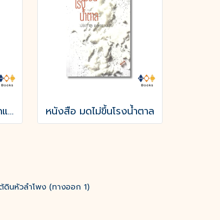
หนังสือ เมื่อกามเทพเลิกแผลงศร (The Agony of Eros)
หนังสือ มดไม่ขึ้นโรงน้ำตาล
ต้ดินหัวลำโพง (ทางออก 1)