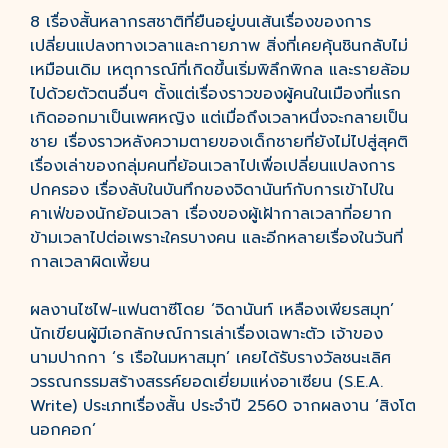
8 เรื่องสั้นหลากรสชาติที่ยืนอยู่บนเส้นเรื่องของการ
เปลี่ยนแปลงทางเวลาและกายภาพ สิ่งที่เคยคุ้นชินกลับไม่
เหมือนเดิม เหตุการณ์ที่เกิดขึ้นเริ่มพิลึกพิกล และรายล้อม
ไปด้วยตัวตนอื่นๆ ตั้งแต่เรื่องราวของผู้คนในเมืองที่แรก
เกิดออกมาเป็นเพศหญิง แต่เมื่อถึงเวลาหนึ่งจะกลายเป็น
ชาย เรื่องราวหลังความตายของเด็กชายที่ยังไม่ไปสู่สุคติ
เรื่องเล่าของกลุ่มคนที่ย้อนเวลาไปเพื่อเปลี่ยนแปลงการ
ปกครอง เรื่องลับในบันทึกของจิดานันท์กับการเข้าไปใน
คาเฟ่ของนักย้อนเวลา เรื่องของผู้เฝ้ากาลเวลาที่อยาก
ข้ามเวลาไปต่อเพราะใครบางคน และอีกหลายเรื่องในวันที่
กาลเวลาผิดเพี้ยน
ผลงานไซไฟ-แฟนตาซีโดย ‘จิดานันท์ เหลืองเพียรสมุท’
นักเขียนผู้มีเอกลักษณ์การเล่าเรื่องเฉพาะตัว เจ้าของ
นามปากกา ‘ร เรือในมหาสมุท’ เคยได้รับรางวัลชนะเลิศ
วรรณกรรมสร้างสรรค์ยอดเยี่ยมแห่งอาเซียน (S.E.A.
Write) ประเภทเรื่องสั้น ประจำปี 2560 จากผลงาน ‘สิงโต
นอกคอก’