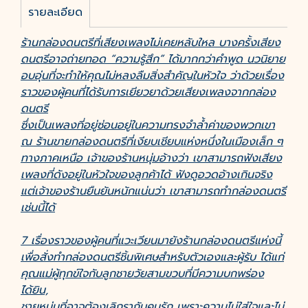
รายละเอียด
ร้านกล่องดนตรีที่เสียงเพลงไม่เคยหลับใหล บางครั้งเสียง
ดนตรีอาจถ่ายทอด “ความรู้สึก” ได้มากกว่าคำพูด นวนิยาย
อบอุ่นที่จะทำให้คุณไม่หลงลืมสิ่งสำคัญในหัวใจ ว่าด้วยเรื่อง
ราวของผู้คนที่ได้รับการเยียวยาด้วยเสียงเพลงจากกล่อง
ดนตรี
ซึ่งเป็นเพลงที่อยู่ซ่อนอยู่ในความทรงจำล้ำค่าของพวกเขา
ณ ร้านขายกล่องดนตรีที่เงียบเชียบแห่งหนึ่งในเมืองเล็ก ๆ
ทางภาคเหนือ เจ้าของร้านหนุ่มอ้างว่า เขาสามารถฟังเสียง
เพลงที่ดังอยู่ในหัวใจของลูกค้าได้ ฟังดูอวดอ้างเกินจริง
แต่เจ้าของร้านยืนยันหนักแน่นว่า เขาสามารถทำกล่องดนตรี
เช่นนี้ได้
7 เรื่องราวของผู้คนที่แวะเวียนมายังร้านกล่องดนตรีแห่งนี้
เพื่อสั่งทำกล่องดนตรีชิ้นพิเศษสำหรับตัวเองและผู้รับ ได้แก่
คุณแม่ผู้ทุกข์ใจกับลูกชายวัยสามขวบที่มีความบกพร่อง
ได้ยิน,
ชายหนุ่มที่อาจต้องเลิกรากับคนรัก เพราะความไม่ใส่ใจและไม่