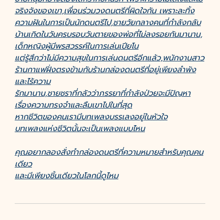
จริงจังของเขา,เพื่อนร่วมวงดนตรีที่ผิดใจกัน เพราะละทิ้ง
ความฝันในการเป็นนักดนตรีไป,ชายวัยกลางคนที่กำลังกลับ
บ้านเกิดในวันครบรอบวันตายของพ่อที่ไม่ลงรอยกันมานาน,
เด็กหญิงผู้มีพรสวรรค์ในการเล่นเปียโน
แต่รู้สึกว่าไม่มีความสุขในการเล่นดนตรีอีกแล้ว,พนักงานสาว
ร้านกาแฟฝั่งตรงข้ามกับร้านกล่องดนตรีที่อยู่เพียงลำพัง
และไร้ความ
รักมานาน,ชายชราที่กลัวว่าภรรยาที่กำลังป่วยจะมีปัญหา
เรื่องความทรงจำและลืมเขาไปในที่สุด
หากชีวิตของคนเรามีบทเพลงบรรเลงอยู่ในหัวใจ
บทเพลงแห่งชีวิตนั้นจะเป็นเพลงแบบไหน
คุณอยากลองสั่งทำกล่องดนตรีที่ความหมายสำหรับคุณคน
เดียว
และมีเพียงชิ้นเดียวในโลกนี้ดูไหม