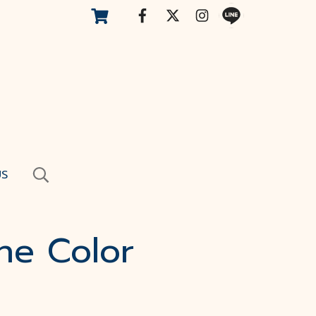
US
The Color