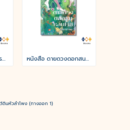
หนังสือ ลูกไพร (วาระครบรอบ 120 ปีชาตกาลมาลัย ชูพินิจ)
หนังสือ ดายดวงดอกสนหล่นโรย
ต้ดินหัวลำโพง (ทางออก 1)