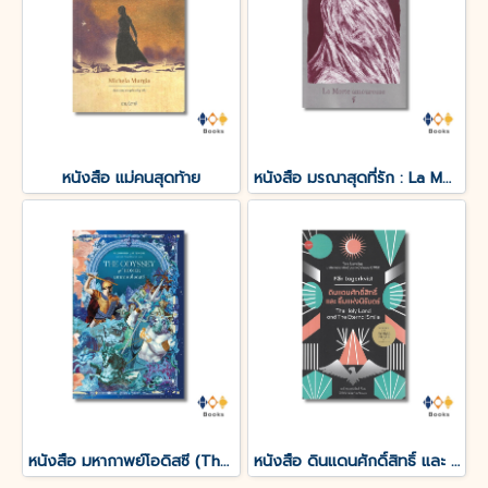
หนังสือ แม่คนสุดท้าย
หนังสือ มรณาสุดที่รัก : La Morte amoureuse
หนังสือ มหากาพย์โอดิสซี (The Odyssey of Homer)
หนังสือ ดินแดนศักดิ์สิทธิ์ และ ยิ้มแห่งนิรันดร์