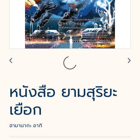
หนังสือ ยามสุริยะ
เยือก
ฮามานากะ อากิ