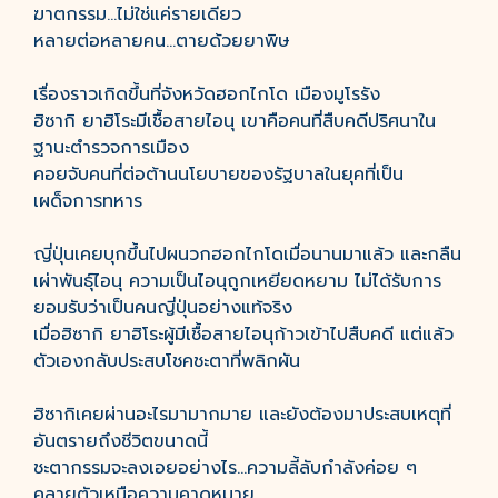
ฆาตกรรม...ไม่ใช่แค่รายเดียว
หลายต่อหลายคน...ตายด้วยยาพิษ
เรื่องราวเกิดขึ้นที่จังหวัดฮอกไกโด เมืองมูโรรัง
ฮิซากิ ยาฮิโระมีเชื้อสายไอนุ เขาคือคนที่สืบคดีปริศนาใน
ฐานะตำรวจการเมือง
คอยจับคนที่ต่อต้านนโยบายของรัฐบาลในยุคที่เป็น
เผด็จการทหาร
ญี่ปุ่นเคยบุกขึ้นไปผนวกฮอกไกโดเมื่อนานมาแล้ว และกลืน
เผ่าพันธุ์ไอนุ ความเป็นไอนุถูกเหยียดหยาม ไม่ได้รับการ
ยอมรับว่าเป็นคนญี่ปุ่นอย่างแท้จริง
เมื่อฮิซากิ ยาฮิโระผู้มีเชื้อสายไอนุก้าวเข้าไปสืบคดี แต่แล้ว
ตัวเองกลับประสบโชคชะตาที่พลิกผัน
ฮิซากิเคยผ่านอะไรมามากมาย และยังต้องมาประสบเหตุที่
อันตรายถึงชีวิตขนาดนี้
ชะตากรรมจะลงเอยอย่างไร...ความลี้ลับกำลังค่อย ๆ
คลายตัวเหนือความคาดหมาย