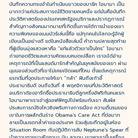
บันทึกความทรงจำในทำเนียบขาวของบารัค โอบามา เป็น
มากกว่าแค่ประสบการณ์ชีวิตชายคนหนึ่ง แต่มันคือบันทึก
ประวัติศาสตร์ของประเทศสหรัฐอเมริกาและปรากฏการณ์
สำคัญทางสังคมมากมายที่เกิดขึ้นภายใต้การนำของเขา
ความพิเศษของเมมมัวร์เล่มนี้คือ แม้ทุกคนในโลกจะรู้จักผู้
เขียนเป็นอย่างดี แต่ในหนังสือเล่มนี้ คำถามปลายสุดท้าย
ที่ผู้เขียนมุ่งแสวงหาคือ “แท้แล้วตัวเขาเป็นใคร” โอบามา
ถ่ายทอดชีวิตและความคิดแบบหมดเปลือก เราจะได้อ่าน
เหตุการณ์ที่เป็นแลนด์มาร์กสำคัญในยุคสมัยของเขา ผ่าน
มุมมองส่วนตัวที่เขาไม่เคยเปิดเผยที่ไหน ตั้งแต่เหตุการณ์
แรกเริ่มที่จุดประกายให้เขา “กล้า” ฝันถึงเก้าอี้
ประธานาธิบดี จนถึงวันที่ 4 พฤศจิกายนที่ประวัติศาสตร์
อเมริกาต้องจารึกชื่อประธานาธิบดีลูกครึ่งอัฟริกันคนแรก
โอบามาพาเราเข้าสู่ออฟฟิศรูปไข่พร้อมกับเขา สัมผัส
ประสบการณ์ชิงไหวชิงพริบทางการเมือง ความดิ้นรนของ
เขาในการผลักดันร่าง Obama’s Care Act ที่ต่อมาก
ลายเป็นมรดกล้ำค่าของประเทศ ร่วมลุ้นระทึกอยู่ในห้อง
Situation Room กับปฏิบัติการลับ Neptune’s Spear ที่
นำความตายมาสู่โอซามา บิน ลาเดน เขาพาเราขึ้นเครื่อง