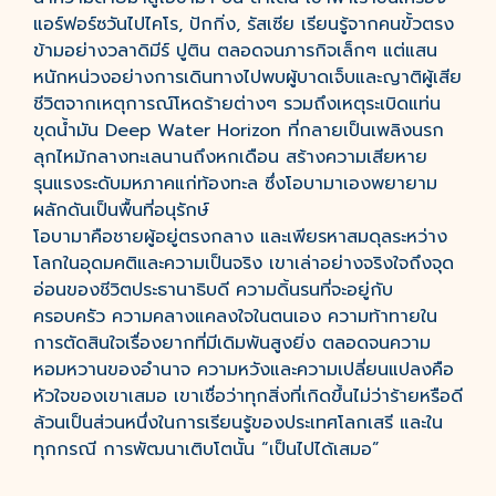
แอร์ฟอร์ซวันไปไคโร, ปักกิ่ง, รัสเซีย เรียนรู้จากคนขั้วตรง
ข้ามอย่างวลาดิมีร์ ปูติน ตลอดจนภารกิจเล็กๆ แต่แสน
หนักหน่วงอย่างการเดินทางไปพบผู้บาดเจ็บและญาติผู้เสีย
ชีวิตจากเหตุการณ์โหดร้ายต่างๆ รวมถึงเหตุระเบิดแท่น
ขุดน้ำมัน Deep Water Horizon ที่กลายเป็นเพลิงนรก
ลุกไหม้กลางทะเลนานถึงหกเดือน สร้างความเสียหาย
รุนแรงระดับมหภาคแก่ท้องทะล ซึ่งโอบามาเองพยายาม
ผลักดันเป็นพื้นที่อนุรักษ์
โอบามาคือชายผู้อยู่ตรงกลาง และเพียรหาสมดุลระหว่าง
โลกในอุดมคติและความเป็นจริง เขาเล่าอย่างจริงใจถึงจุด
อ่อนของชีวิตประธานาธิบดี ความดิ้นรนที่จะอยู่กับ
ครอบครัว ความคลางแคลงใจในตนเอง ความท้าทายใน
การตัดสินใจเรื่องยากที่มีเดิมพันสูงยิ่ง ตลอดจนความ
หอมหวานของอำนาจ ความหวังและความเปลี่ยนแปลงคือ
หัวใจของเขาเสมอ เขาเชื่อว่าทุกสิ่งที่เกิดขึ้นไม่ว่าร้ายหรือดี
ล้วนเป็นส่วนหนึ่งในการเรียนรู้ของประเทศโลกเสรี และใน
ทุกกรณี การพัฒนาเติบโตนั้น “เป็นไปได้เสมอ”