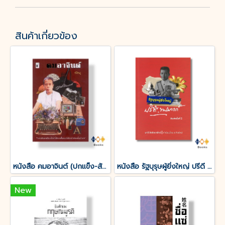
สินค้าเกี่ยวข้อง
หนังสือ คมอาจินต์ (ปกแข็ง-สันโค้ง)
หนังสือ รัฐบุรุษผู้ยิ่งใหญ่ ปรีดี พนมยงค์
New