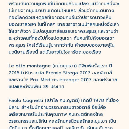
พร้อมกับความผูกพันที่ไม่เคยเปลี่ยนแปลง แม้ว่าคนหนึ่งจะ
ไม่เคยจากขุนเขาบ้านเกิดไปไหนเลย ส่วนอีกคนเดินทาง
ท่องโลกด้วยเหตุผลที่เขาตอบคนอื่นว่าปรารถนาจะเห็น
ยอดเขาสวยๆ ในที่ไกลๆ ชายชราชาวเนปาลคนหนึ่งจึงเล่า
ให้เขาฟังว่า มีแปดขุนเขาล้อมรอบเขาพระสุเมรุ และถามว่า
ระหว่างคนที่ท่องไปทั้งแปดขุนเขา กับคนที่ไปถึงยอดเขา
พระสุเมรุ ใครได้เรียนรู้มากกว่ากัน คำตอบของเขาอยู่ใน
นวนิยายเรื่องนี้ แต่นั่นอาจไม่ใช่สารัตถะของเรื่อง
Le otto montagne (แปดขุนเขา) ตีพิมพ์ครั้งแรก ปี
2016 ได้รับรางวัล Premio Strega 2017 ของอิตาลี
และรางวัล Prix Médicis étranger 2017 ของฝรั่งเศส
แปลและตีพิมพ์ใน 39 ประเทศ
Paolo Cognetti (เปาโล คนเญตติ) เกิดปี 1978 ที่เมือง
มิลาน สำหรับนักอ่านวรรณกรรมชาวอิตาลี ชื่อนี้คือ
เครื่องหมายรับประกันคุณภาพ คนเญตติหลงใหล
วรรณกรรมอเมริกัน หลงรักนครนิวยอร์กและขุนเขา เป็น
นักปีนเขา ทั้งเทือกเขาแอลป์ และหิมาลัย หันเหเส้นทาง