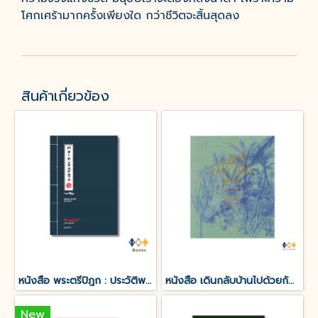
โศกเศร้ามากครั้งเพียงใด กว่าชีวิตจะสิ้นสุดลง
สินค้าเกี่ยวข้อง
หนังสือ พระตรีปิฎก : ประวัติพระถังซำจั๋ง ฉบับกะทัดรัด
หนังสือ เดินกลับบ้านไปด้วยกัน : Walking each other home
New