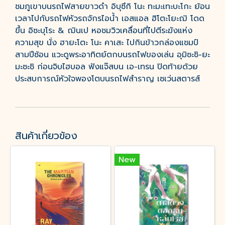
ชมภูเขาบนรถไฟสายขาวดำ อิบุซึกิ โนะ ทะมะเทะบะโกะ ย้อน
เวลาไปกับรถไฟหัวรถจักรไอน้ำ เอสแอล ฮิโตะโยะฌิ โดด
ขึ้น อิซะบุโระ & ฌินเป หอชมวิวเคลื่อนที่ไปตีระฆังแห่ง
ความสุข นั่ง ฮายะโตะ โนะ คาเสะ ไปกินข้าวกล่องแชมป์
สามปีซ้อน แวะดูพระอาทิตย์ตกบนรถไฟของเล่น อุมิซะชิ-ยะ
มะซะชิ ก่อนจิบไฮบอล ฟังแจ๊สบน เอ-เทรน ปิดท้ายด้วย
ประสบการณ์หัวใจพองโตบนรถไฟสำราญ เซเว่นสตารส์
สินค้าเกี่ยวข้อง
New