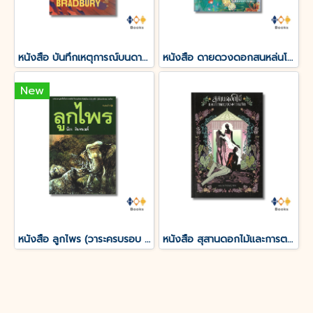
หนังสือ บันทึกเหตุการณ์บนดาวอังคาร THE MARTIAN CHRONICLES
หนังสือ ดายดวงดอกสนหล่นโรย
New
หนังสือ ลูกไพร (วาระครบรอบ 120 ปีชาตกาลมาลัย ชูพินิจ)
หนังสือ สุสานดอกไม้และการตายของความรัก