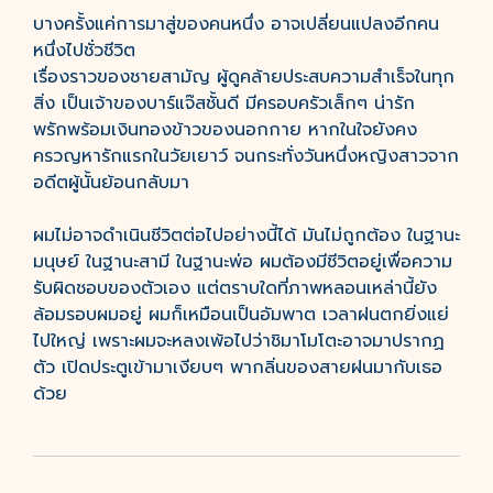
บางครั้งแค่การมาสู่ของคนหนึ่ง อาจเปลี่ยนแปลงอีกคน
หนึ่งไปชั่วชีวิต
เรื่องราวของชายสามัญ ผู้ดูคล้ายประสบความสำเร็จในทุก
สิ่ง เป็นเจ้าของบาร์แจ๊สชั้นดี มีครอบครัวเล็กๆ น่ารัก
พรักพร้อมเงินทองข้าวของนอกกาย หากในใจยังคง
ครวญหารักแรกในวัยเยาว์ จนกระทั่งวันหนึ่งหญิงสาวจาก
อดีตผู้นั้นย้อนกลับมา
ผมไม่อาจดำเนินชีวิตต่อไปอย่างนี้ได้ มันไม่ถูกต้อง ในฐานะ
มนุษย์ ในฐานะสามี ในฐานะพ่อ ผมต้องมีชีวิตอยู่เพื่อความ
รับผิดชอบของตัวเอง แต่ตราบใดที่ภาพหลอนเหล่านี้ยัง
ล้อมรอบผมอยู่ ผมก็เหมือนเป็นอัมพาต เวลาฝนตกยิ่งแย่
ไปใหญ่ เพราะผมจะหลงเพ้อไปว่าชิมาโมโตะอาจมาปรากฏ
ตัว เปิดประตูเข้ามาเงียบๆ พากลิ่นของสายฝนมากับเธอ
ด้วย