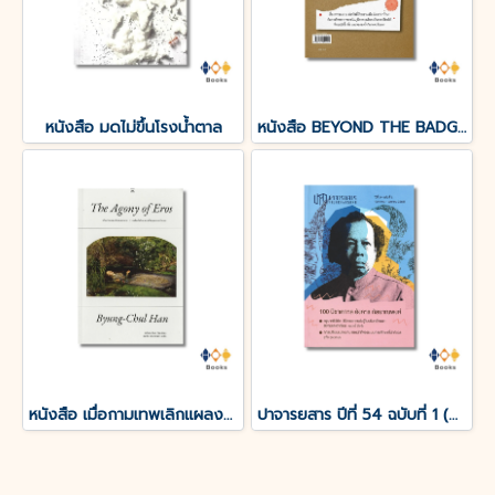
หนังสือ มดไม่ขึ้นโรงน้ำตาล
หนังสือ BEYOND THE BADGE เปิดแฟ้มคดีลับ?FBI THAILAND
หนังสือ เมื่อกามเทพเลิกแผลงศร (The Agony of Eros)
ปาจารยสาร ปีที่ 54 ฉบับที่ 1 (ม.ค. – เม.ย. 2568) ฉบับ 100 ปีชาตกาล อังคาร กัลยาณพงศ์