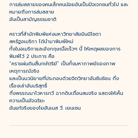
การล่มสลายของคนเล็กคนน้อยอันเป็นปัจเจกชนทั่วไป และ
หมายถึงการล่มสลาย
อันเป็นสามัญธรรมชาติ
คราวที่สำนักพิมพ์แห่งมหาวิทยาลัยมินนิโซตา
สหรัฐอเมริกา ได้นำมาพิมพ์ใหม่
ทั้งในอเมริกาและอังกฤษเมื่อเร็วๆ นี้ ให้เหตุผลของการ
พิมพ์ไว้ 2 ประการ คือ
“คราแผ่นดินสิ้นกษัตริย์” เป็นทั้งมหากาพย์ของภาพ
เหตุการณ์จริง
และเป็นนวนิยายที่ประกอบด้วยจิตวิทยาอันซับซ้อน กึ่ง
เรื่องเล่าอันบริสุทธิ์
กึ่งพรรณนาโวหารกวี ฉากดิบเถื่อนสมจริง แสดงให้เห็น
ความเป็นอัจฉริยะ
อันแท้จริงของโยฮันเนส วี. เยนเซน