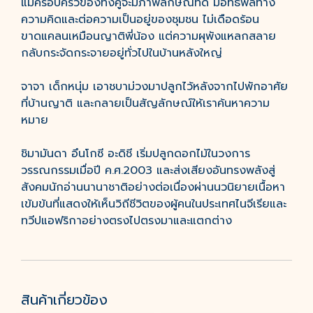
แม้ครอบครัวของทั้งคู่จะมีภาพลักษณ์ที่ดี มีอิทธิพลทาง
ความคิดและต่อความเป็นอยู่ของชุมชน ไม่เดือดร้อน
ขาดแคลนเหมือนญาติพี่น้อง แต่ความผุพังแหลกสลาย
กลับกระจัดกระจายอยู่ทั่วไปในบ้านหลังใหญ่
จาจา เด็กหนุ่ม เอาชบาม่วงมาปลูกไว้หลังจากไปพักอาศัย
ที่บ้านญาติ และกลายเป็นสัญลักษณ์ให้เราค้นหาความ
หมาย
ชิมามันดา อึนโกซี อะดิชี เริ่มปลูกดอกไม้ในวงการ
วรรณกรรมเมื่อปี ค.ศ.2003 และส่งเสียงอันทรงพลังสู่
สังคมนักอ่านนานาชาติอย่างต่อเนื่องผ่านนวนิยายเนื้อหา
เข้มข้นที่แสดงให้เห็นวิถีชีวิตของผู้คนในประเทศไนจีเรียและ
ทวีปแอฟริกาอย่างตรงไปตรงมาและแตกต่าง
สินค้าเกี่ยวข้อง