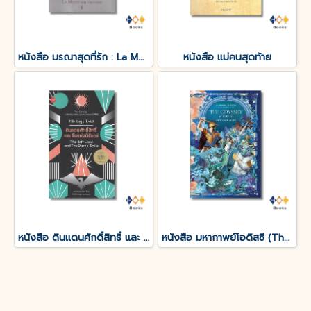
หนังสือ มรณาสุดที่รัก : La Morte amoureuse
หนังสือ แม่คนสุดท้าย
หนังสือ ดินแดนศักดิ์สิทธิ์ และ ยิ้มแห่งนิรันดร์
หนังสือ มหากาพย์โอดิสซี (The Odyssey of Homer)