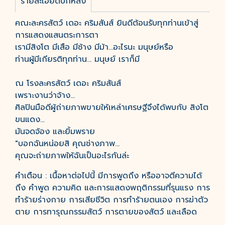
รายละเอียดปกหลัง
คณะละครสัตว์ เดอะ คริมสันส์ ยินดีต้อนรับทุกท่านเข้าสู่
การแสดงแสนตระการตา
เรามีสิงโต มีเสือ มีช้าง มีม้า...อะไรนะ มนุษย์หรือ
ท่านผู้มีเกียรติทุกท่าน... มนุษย์ เราก็มี
ณ โรงละครสัตว์ เดอะ คริมสันส์
เพราะงานว่าจ้าง...
ศิลปินมือดีผู้ถ่ายภาพขายให้เหล่าเศรษฐีจึงได้พบกับ สิงโต
ขนแดง...
มันจดจ้อง และยิ้มพราย
"บอกฉันหน่อยสิ คุณช่างภาพ...
คุณจะถ่ายภาพให้ฉันเป็นอะไรกันล่ะ
คำเตือน : เนื้อหาต่อไปนี้ มีการพูดถึง หรืออาจตีความได้
ถึง คำพูด ความคิด และการแสดงพฤติกรรมที่รุนแรง การ
ทำร้ายร่างกาย การเสียชีวิต การทำร้ายตนเอง การฆ่าตัว
ตาย การทารุณกรรมสัตว์ การตายของสัตว์ และเลือด