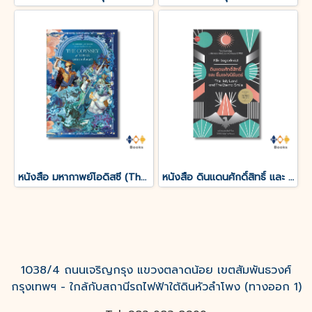
หนังสือ มหากาพย์โอดิสซี (The Odyssey of Homer)
หนังสือ ดินแดนศักดิ์สิทธิ์ และ ยิ้มแห่งนิรันดร์
1038/4 ถนนเจริญกรุง แขวงตลาดน้อย เขตสัมพันธวงศ์
กรุงเทพฯ - ใกล้กับสถานีรถไฟฟ้าใต้ดินหัวลำโพง (ทางออก 1)