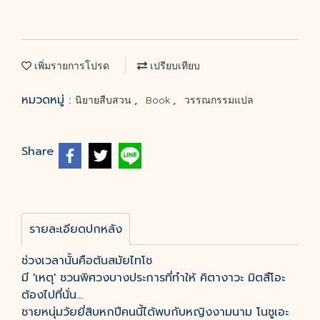
เพิ่มรายการโปรด
เปรียบเทียบ
หมวดหมู่ :
,
,
นิยายสืบสวน
Book
วรรณกรรมแปล
Share
รายละเอียดปกหลัง
ช่วงเวลานั้นคือต้นสมัยไทโช
มี 'เหตุ' ชวนพิศวงบางประการที่ทำให้ คิตางาวะ มิตสึโอะ
ต้องไปที่นั่น...
ชายหนุ่มวัยยี่สิบหกปีคนนี้ได้พบกับหญิงงามนาม โนชูเอะ