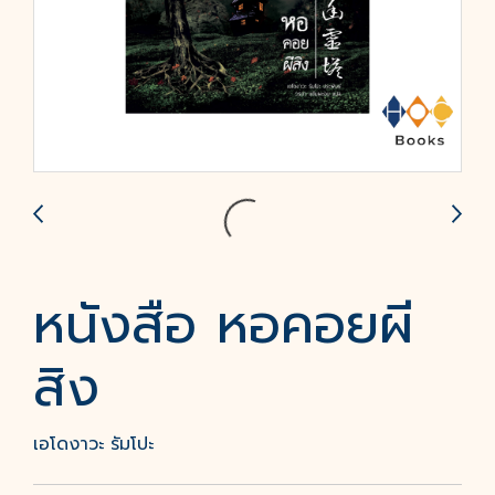
หนังสือ หอคอยผี
สิง
เอโดงาวะ รัมโปะ