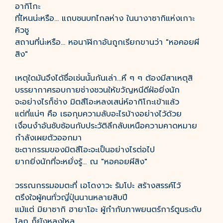
อากิโกะ
ที่ไหนน่ะหรือ... แถบชนบทไกลห่าง ในนางาซากิแห่งเกาะ
คิวชู
สถานที่น่ะหรือ... หอนาฬิกาอันถูกเรียกขานว่า "หอคอยผี
สิง"
เหตุใดมันจึงได้ชื่อเช่นนั้นกันเล่า...หึ ๆ ๆ ต้องมีสาเหตุสิ
บรรยากาศรอบกายช่างชวนให้ขวัญหนีดีฝ่อยิ่งนัก
จะอย่างไรก็ช่าง มิตสึโอะหลงเสน่ห์อากิโกะเข้าแล้ว
แต่ที่แน่ๆ คือ เธอกุมความลับอะไรบ้างอย่างไว้ด้วย
เงื่อนงำอันซับซ้อนกับประวัติลึกลับเหนือความคาดหมาย
กำลังเผยตัวออกมา
ชะตากรรมของมิตสึโอะจะเป็นอย่างไรต่อไป
ยากยิ่งนักที่จะหยั่งรู้... ณ "หอคอยผีสิง"
วรรณกรรมอมตะที่ เอโดงาวะ รัมโปะ สร้างสรรค์ไว้
ตรึงใจผู้คนทั่วญี่ปุ่นนานหลายสิบปี
แม้แต่ มิยาซากิ ฮายาโอะ ผู้กำกับภาพยนตร์การ์ตูนระดับ
โลก ก็ยังหลงใหล